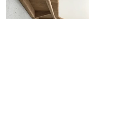
Revenir à la collection Courbe
Emmanuel Thoby
Ébéniste
d'art
Ateliers Lavoisier